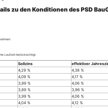
ails zu den Konditionen des PSD Bau
nnahmen:
te Laufzeit berücksichtigt.
Sollzins
effektiver Jahresz
4,29 %
4,38 %
4,09 %
4,17 %
3,99 %
4,06 %
3,89 %
3,96 %
3,99 %
4,06 %
4,04 %
4,12 %